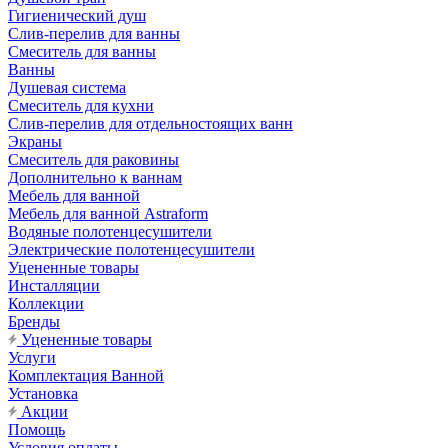
Гигиенический душ
Слив-перелив для ванны
Смеситель для ванны
Ванны
Душевая система
Смеситель для кухни
Слив-перелив для отдельностоящих ванн
Экраны
Смеситель для раковины
Дополнительно к ваннам
Мебель для ванной
Мебель для ванной Astraform
Водяные полотенцесушители
Электрические полотенцесушители
Уцененные товары
Инсталляции
Коллекции
Бренды
Уцененные товары
Услуги
Комплектация Ванной
Установка
Акции
Помощь
Условия оплаты