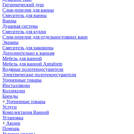
Гигиенический душ
Слив-перелив для ванны
Смеситель для ванны
Ванны
Душевая система
Смеситель для кухни
Слив-перелив для отдельностоящих ванн
Экраны
Смеситель для раковины
Дополнительно к ваннам
Мебель для ванной
Мебель для ванной Astraform
Водяные полотенцесушители
Электрические полотенцесушители
Уцененные товары
Инсталляции
Коллекции
Бренды
Уцененные товары
Услуги
Комплектация Ванной
Установка
Акции
Помощь
Условия оплаты