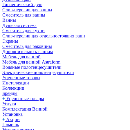
Гигиенический душ
Слив-перелив для ванны
Смеситель для ванны
Ванны
Душевая система
Смеситель для кухни
Слив-перелив для отдельностоящих ванн
Экраны
Смеситель для раковины
Дополнительно к ваннам
Мебель для ванной
Мебель для ванной Astraform
Водяные полотенцесушители
Электрические полотенцесушители
Уцененные товары
Инсталляции
Коллекции
Бренды
Уцененные товары
Услуги
Комплектация Ванной
Установка
Акции
Помощь
Условия оплаты