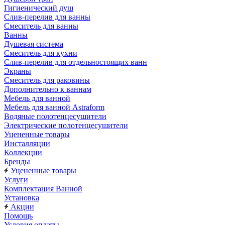
Гигиенический душ
Слив-перелив для ванны
Смеситель для ванны
Ванны
Душевая система
Смеситель для кухни
Слив-перелив для отдельностоящих ванн
Экраны
Смеситель для раковины
Дополнительно к ваннам
Мебель для ванной
Мебель для ванной Astraform
Водяные полотенцесушители
Электрические полотенцесушители
Уцененные товары
Инсталляции
Коллекции
Бренды
Уцененные товары
Услуги
Комплектация Ванной
Установка
Акции
Помощь
Условия оплаты