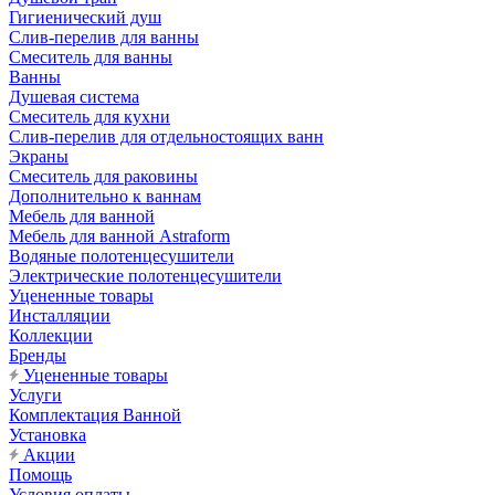
Гигиенический душ
Слив-перелив для ванны
Смеситель для ванны
Ванны
Душевая система
Смеситель для кухни
Слив-перелив для отдельностоящих ванн
Экраны
Смеситель для раковины
Дополнительно к ваннам
Мебель для ванной
Мебель для ванной Astraform
Водяные полотенцесушители
Электрические полотенцесушители
Уцененные товары
Инсталляции
Коллекции
Бренды
Уцененные товары
Услуги
Комплектация Ванной
Установка
Акции
Помощь
Условия оплаты