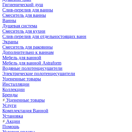
Гигиенический душ
Слив-перелив для ванны
Смеситель для ванны
Ванны
Душевая система
Смеситель для кухни
Слив-перелив для отдельностоящих ванн
Экраны
Смеситель для раковины
Дополнительно к ваннам
Мебель для ванной
Мебель для ванной Astraform
Водяные полотенцесушители
Электрические полотенцесушители
Уцененные товары
Инсталляции
Коллекции
Бренды
Уцененные товары
Услуги
Комплектация Ванной
Установка
Акции
Помощь
Условия оплаты