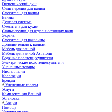
Гигиенический душ
Слив-перелив для ванны
Смеситель для ванны
Ванны
Душевая система
Смеситель для кухни
Слив-перелив для отдельностоящих ванн
Экраны
Смеситель для раковины
Дополнительно к ваннам
Мебель для ванной
Мебель для ванной Astraform
Водяные полотенцесушители
Электрические полотенцесушители
Уцененные товары
Инсталляции
Коллекции
Бренды
Уцененные товары
Услуги
Комплектация Ванной
Установка
Акции
Помощь
Условия оплаты