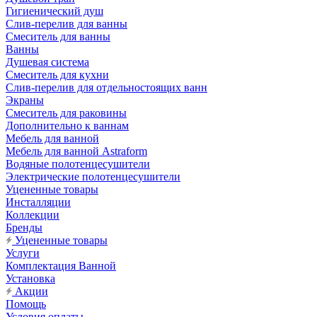
Гигиенический душ
Слив-перелив для ванны
Смеситель для ванны
Ванны
Душевая система
Смеситель для кухни
Слив-перелив для отдельностоящих ванн
Экраны
Смеситель для раковины
Дополнительно к ваннам
Мебель для ванной
Мебель для ванной Astraform
Водяные полотенцесушители
Электрические полотенцесушители
Уцененные товары
Инсталляции
Коллекции
Бренды
Уцененные товары
Услуги
Комплектация Ванной
Установка
Акции
Помощь
Условия оплаты