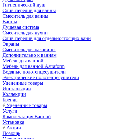
Гигиенический душ
Слив-перелив для ванны
Смеситель для ванны
Ванны
Душевая система
Смеситель для кухни
Слив-перелив для отдельностоящих ванн
Экраны
Смеситель для раковины
Дополнительно к ваннам
Мебель для ванной
Мебель для ванной Astraform
Водяные полотенцесушители
Электрические полотенцесушители
Уцененные товары
Инсталляции
Коллекции
Бренды
Уцененные товары
Услуги
Комплектация Ванной
Установка
Акции
Помощь
Условия оплаты