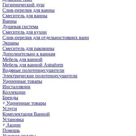
Гигиенический душ
Слив-перелив для ванны
Смеситель для ванны
Ванны
Душевая система
Смеситель для кухни
Слив-перелив для отдельностоящих ванн
Экраны
Смеситель для раковины
Дополнительно к ваннам
Мебель для ванной
Мебель для ванной Astraform
Водяные полотенцесушители
Электрические полотенцесушители
Уцененные товары
Инсталляции
Коллекции
Бренды
Уцененные товары
Услуги
Комплектация Ванной
Установка
Акции
Помощь
Условия оплаты