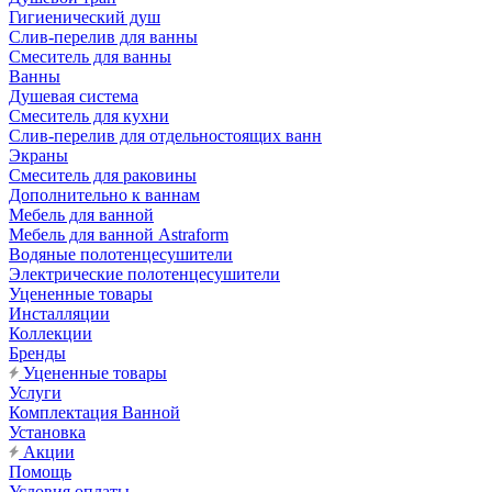
Гигиенический душ
Слив-перелив для ванны
Смеситель для ванны
Ванны
Душевая система
Смеситель для кухни
Слив-перелив для отдельностоящих ванн
Экраны
Смеситель для раковины
Дополнительно к ваннам
Мебель для ванной
Мебель для ванной Astraform
Водяные полотенцесушители
Электрические полотенцесушители
Уцененные товары
Инсталляции
Коллекции
Бренды
Уцененные товары
Услуги
Комплектация Ванной
Установка
Акции
Помощь
Условия оплаты