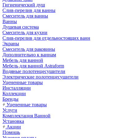
Гигиенический душ
Слив-перелив для ванны
Смеситель для ванны
Ванны
Душевая система
Смеситель для кухни
Слив-перелив для отдельностоящих ванн
Экраны
Смеситель для раковины
Дополнительно к ваннам
Мебель для ванной
Мебель для ванной Astraform
Водяные полотенцесушители
Электрические полотенцесушители
Уцененные товары
Инсталляции
Коллекции
Бренды
Уцененные товары
Услуги
Комплектация Ванной
Установка
Акции
Помощь
Условия оплаты