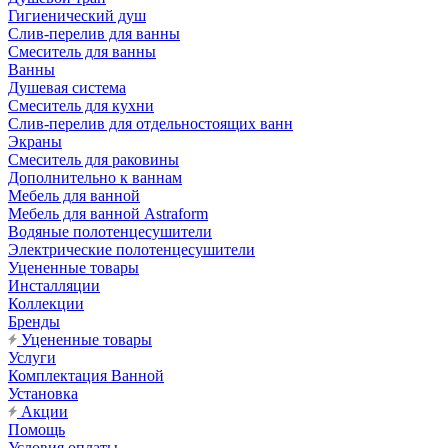
Гигиенический душ
Слив-перелив для ванны
Смеситель для ванны
Ванны
Душевая система
Смеситель для кухни
Слив-перелив для отдельностоящих ванн
Экраны
Смеситель для раковины
Дополнительно к ваннам
Мебель для ванной
Мебель для ванной Astraform
Водяные полотенцесушители
Электрические полотенцесушители
Уцененные товары
Инсталляции
Коллекции
Бренды
Уцененные товары
Услуги
Комплектация Ванной
Установка
Акции
Помощь
Условия оплаты