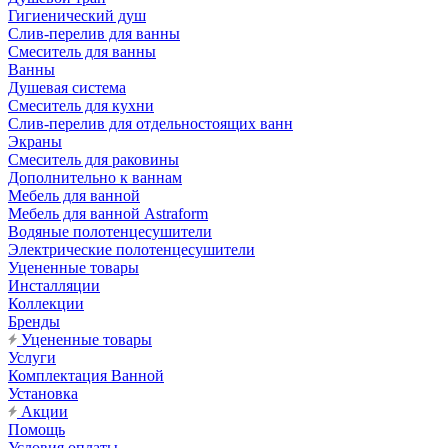
Гигиенический душ
Слив-перелив для ванны
Смеситель для ванны
Ванны
Душевая система
Смеситель для кухни
Слив-перелив для отдельностоящих ванн
Экраны
Смеситель для раковины
Дополнительно к ваннам
Мебель для ванной
Мебель для ванной Astraform
Водяные полотенцесушители
Электрические полотенцесушители
Уцененные товары
Инсталляции
Коллекции
Бренды
Уцененные товары
Услуги
Комплектация Ванной
Установка
Акции
Помощь
Условия оплаты