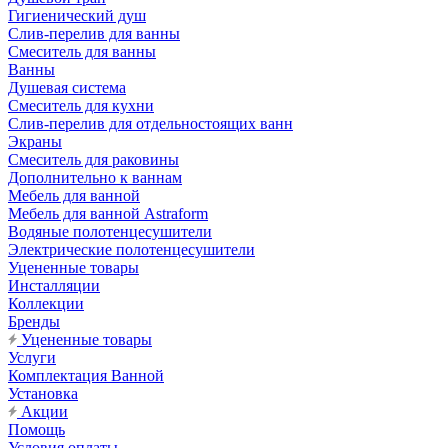
Гигиенический душ
Слив-перелив для ванны
Смеситель для ванны
Ванны
Душевая система
Смеситель для кухни
Слив-перелив для отдельностоящих ванн
Экраны
Смеситель для раковины
Дополнительно к ваннам
Мебель для ванной
Мебель для ванной Astraform
Водяные полотенцесушители
Электрические полотенцесушители
Уцененные товары
Инсталляции
Коллекции
Бренды
Уцененные товары
Услуги
Комплектация Ванной
Установка
Акции
Помощь
Условия оплаты