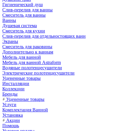
Гигиенический душ
Слив-перелив для ванны
Смеситель для ванны
Ванны
Душевая система
Смеситель для кухни
Слив-перелив для отдельностоящих ванн
Экраны
Смеситель для раковины
Дополнительно к ваннам
Мебель для ванной
Мебель для ванной Astraform
Водяные полотенцесушители
Электрические полотенцесушители
Уцененные товары
Инсталляции
Коллекции
Бренды
Уцененные товары
Услуги
Комплектация Ванной
Установка
Акции
Помощь
Условия оплаты