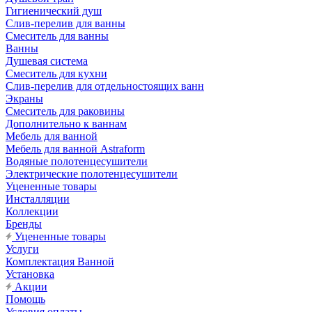
Гигиенический душ
Слив-перелив для ванны
Смеситель для ванны
Ванны
Душевая система
Смеситель для кухни
Слив-перелив для отдельностоящих ванн
Экраны
Смеситель для раковины
Дополнительно к ваннам
Мебель для ванной
Мебель для ванной Astraform
Водяные полотенцесушители
Электрические полотенцесушители
Уцененные товары
Инсталляции
Коллекции
Бренды
Уцененные товары
Услуги
Комплектация Ванной
Установка
Акции
Помощь
Условия оплаты