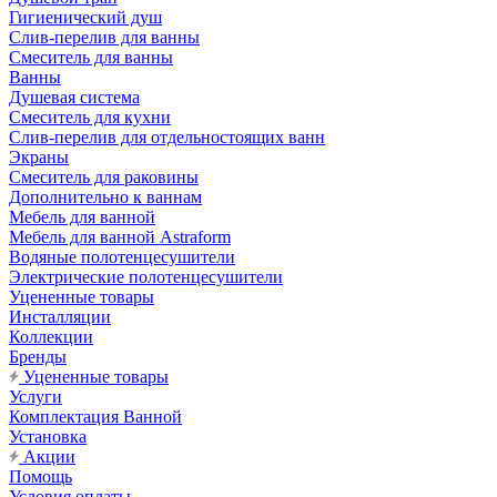
Гигиенический душ
Слив-перелив для ванны
Смеситель для ванны
Ванны
Душевая система
Смеситель для кухни
Слив-перелив для отдельностоящих ванн
Экраны
Смеситель для раковины
Дополнительно к ваннам
Мебель для ванной
Мебель для ванной Astraform
Водяные полотенцесушители
Электрические полотенцесушители
Уцененные товары
Инсталляции
Коллекции
Бренды
Уцененные товары
Услуги
Комплектация Ванной
Установка
Акции
Помощь
Условия оплаты