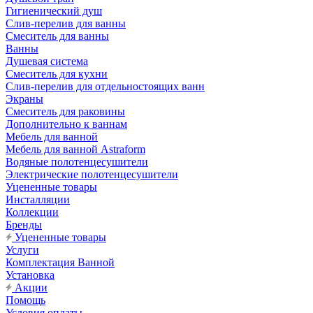
Гигиенический душ
Слив-перелив для ванны
Смеситель для ванны
Ванны
Душевая система
Смеситель для кухни
Слив-перелив для отдельностоящих ванн
Экраны
Смеситель для раковины
Дополнительно к ваннам
Мебель для ванной
Мебель для ванной Astraform
Водяные полотенцесушители
Электрические полотенцесушители
Уцененные товары
Инсталляции
Коллекции
Бренды
Уцененные товары
Услуги
Комплектация Ванной
Установка
Акции
Помощь
Условия оплаты