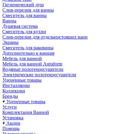
Гигиенический душ
Слив-перелив для ванны
Смеситель для ванны
Ванны
Душевая система
Смеситель для кухни
Слив-перелив для отдельностоящих ванн
Экраны
Смеситель для раковины
Дополнительно к ваннам
Мебель для ванной
Мебель для ванной Astraform
Водяные полотенцесушители
Электрические полотенцесушители
Уцененные товары
Инсталляции
Коллекции
Бренды
Уцененные товары
Услуги
Комплектация Ванной
Установка
Акции
Помощь
Условия оплаты