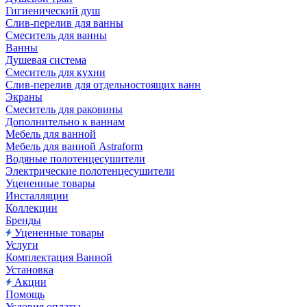
Гигиенический душ
Слив-перелив для ванны
Смеситель для ванны
Ванны
Душевая система
Смеситель для кухни
Слив-перелив для отдельностоящих ванн
Экраны
Смеситель для раковины
Дополнительно к ваннам
Мебель для ванной
Мебель для ванной Astraform
Водяные полотенцесушители
Электрические полотенцесушители
Уцененные товары
Инсталляции
Коллекции
Бренды
Уцененные товары
Услуги
Комплектация Ванной
Установка
Акции
Помощь
Условия оплаты