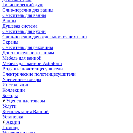
Гигиенический душ
Слив-перелив для ванны
Смеситель для ванны
Ванны
Душевая система
Смеситель для кухни
Слив-перелив для отдельностоящих ванн
Экраны
Смеситель для раковины
Дополнительно к ваннам
Мебель для ванной
Мебель для ванной Astraform
Водяные полотенцесушители
Электрические полотенцесушители
Уцененные товары
Инсталляции
Коллекции
Бренды
Уцененные товары
Услуги
Комплектация Ванной
Установка
Акции
Помощь
Условия оплаты