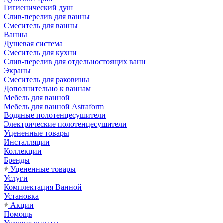
Гигиенический душ
Слив-перелив для ванны
Смеситель для ванны
Ванны
Душевая система
Смеситель для кухни
Слив-перелив для отдельностоящих ванн
Экраны
Смеситель для раковины
Дополнительно к ваннам
Мебель для ванной
Мебель для ванной Astraform
Водяные полотенцесушители
Электрические полотенцесушители
Уцененные товары
Инсталляции
Коллекции
Бренды
Уцененные товары
Услуги
Комплектация Ванной
Установка
Акции
Помощь
Условия оплаты