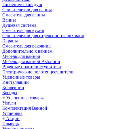
Гигиенический душ
Слив-перелив для ванны
Смеситель для ванны
Ванны
Душевая система
Смеситель для кухни
Слив-перелив для отдельностоящих ванн
Экраны
Смеситель для раковины
Дополнительно к ваннам
Мебель для ванной
Мебель для ванной Astraform
Водяные полотенцесушители
Электрические полотенцесушители
Уцененные товары
Инсталляции
Коллекции
Бренды
Уцененные товары
Услуги
Комплектация Ванной
Установка
Акции
Помощь
Условия оплаты