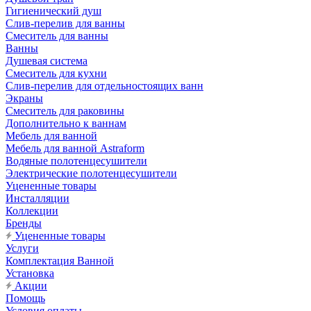
Гигиенический душ
Слив-перелив для ванны
Смеситель для ванны
Ванны
Душевая система
Смеситель для кухни
Слив-перелив для отдельностоящих ванн
Экраны
Смеситель для раковины
Дополнительно к ваннам
Мебель для ванной
Мебель для ванной Astraform
Водяные полотенцесушители
Электрические полотенцесушители
Уцененные товары
Инсталляции
Коллекции
Бренды
Уцененные товары
Услуги
Комплектация Ванной
Установка
Акции
Помощь
Условия оплаты