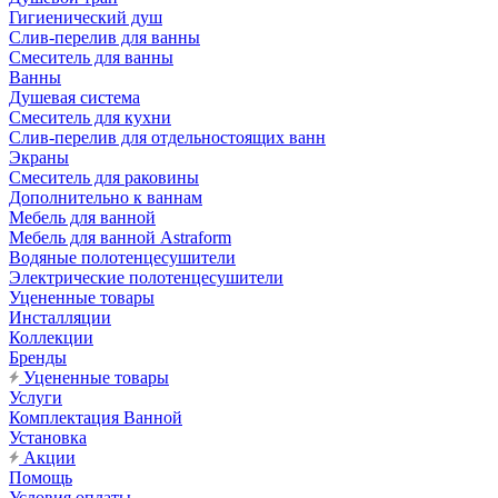
Гигиенический душ
Слив-перелив для ванны
Смеситель для ванны
Ванны
Душевая система
Смеситель для кухни
Слив-перелив для отдельностоящих ванн
Экраны
Смеситель для раковины
Дополнительно к ваннам
Мебель для ванной
Мебель для ванной Astraform
Водяные полотенцесушители
Электрические полотенцесушители
Уцененные товары
Инсталляции
Коллекции
Бренды
Уцененные товары
Услуги
Комплектация Ванной
Установка
Акции
Помощь
Условия оплаты