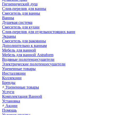
Гигиенический душ
Слив-перелив для ванны
Смеситель для ванны
Ванны
Душевая система
Смеситель для кухни
Слив-перелив для отдельностоящих ванн
Экраны
Смеситель для раковины
Дополнительно к ваннам
Мебель для ванной
Мебель для ванной Astraform
Водяные полотенцесушители
Электрические полотенцесушители
Уцененные товары
Инсталляции
Коллекции
Бренды
Уцененные товары
Услуги
Комплектация Ванной
Установка
Акции
Помощь
Условия оплаты