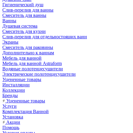
Гигиенический душ
Слив-перелив для ванны
Смеситель для ванны
Ванны
Душевая система
Смеситель для кухни
Слив-перелив для отдельностоящих ванн
Экраны
Смеситель для раковины
Дополнительно к ваннам
Мебель для ванной
Мебель для ванной Astraform
Водяные полотенцесушители
Электрические полотенцесушители
Уцененные товары
Инсталляции
Коллекции
Бренды
Уцененные товары
Услуги
Комплектация Ванной
Установка
Акции
Помощь
Условия оплаты