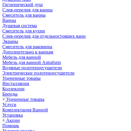
Гигиенический душ
Слив-перелив для ванны
Смеситель для ванны
Ванны
Душевая система
Смеситель для кухни
Слив-перелив для отдельностоящих ванн
Экраны
Смеситель для раковины
Дополнительно к ваннам
Мебель для ванной
Мебель для ванной Astraform
Водяные полотенцесушители
Электрические полотенцесушители
Уцененные товары
Инсталляции
Коллекции
Бренды
Уцененные товары
Услуги
Комплектация Ванной
Установка
Акции
Помощь
Условия оплаты