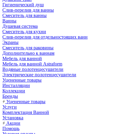
Гигиенический душ
Слив-перелив для ванны
Смеситель для ванны
Ванны
Душевая система
Смеситель для кухни
Слив-перелив для отдельностоящих ванн
Экраны
Смеситель для раковины
Дополнительно к ваннам
Мебель для ванной
Мебель для ванной Astraform
Водяные полотенцесушители
Электрические полотенцесушители
Уцененные товары
Инсталляции
Коллекции
Бренды
Уцененные товары
Услуги
Комплектация Ванной
Установка
Акции
Помощь
Условия оплаты