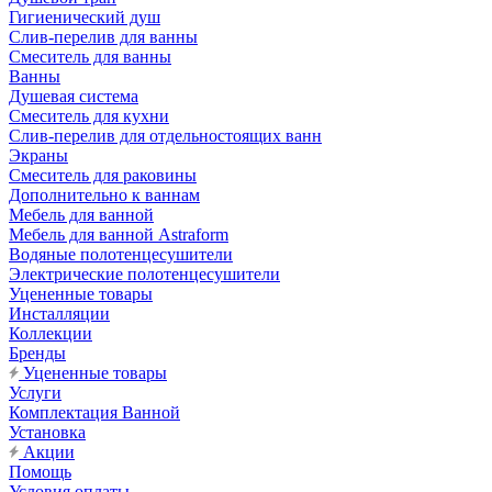
Гигиенический душ
Слив-перелив для ванны
Смеситель для ванны
Ванны
Душевая система
Смеситель для кухни
Слив-перелив для отдельностоящих ванн
Экраны
Смеситель для раковины
Дополнительно к ваннам
Мебель для ванной
Мебель для ванной Astraform
Водяные полотенцесушители
Электрические полотенцесушители
Уцененные товары
Инсталляции
Коллекции
Бренды
Уцененные товары
Услуги
Комплектация Ванной
Установка
Акции
Помощь
Условия оплаты