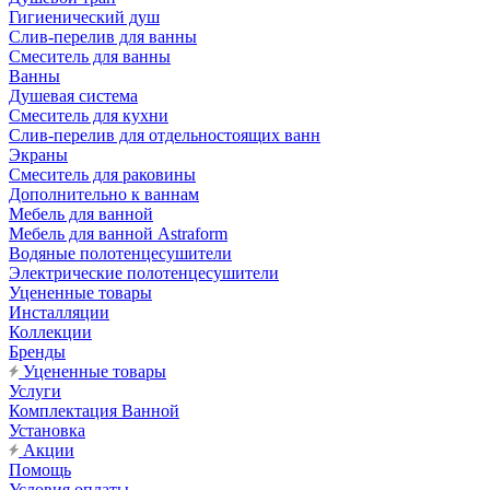
Гигиенический душ
Слив-перелив для ванны
Смеситель для ванны
Ванны
Душевая система
Смеситель для кухни
Слив-перелив для отдельностоящих ванн
Экраны
Смеситель для раковины
Дополнительно к ваннам
Мебель для ванной
Мебель для ванной Astraform
Водяные полотенцесушители
Электрические полотенцесушители
Уцененные товары
Инсталляции
Коллекции
Бренды
Уцененные товары
Услуги
Комплектация Ванной
Установка
Акции
Помощь
Условия оплаты