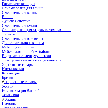
Гигиенический душ
Слив-перелив для ванны
Смеситель для ванны
Ванны
Душевая система
Смеситель для кухни
Слив-перелив для отдельностоящих ванн
Экраны
Смеситель для раковины
Дополнительно к ваннам
Мебель для ванной
Мебель для ванной Astraform
Водяные полотенцесушители
Электрические полотенцесушители
Уцененные товары
Инсталляции
Коллекции
Бренды
Уцененные товары
Услуги
Комплектация Ванной
Установка
Акции
Помощь
Условия оплаты