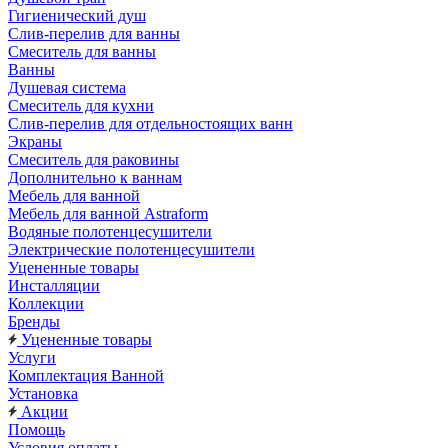
Гигиенический душ
Слив-перелив для ванны
Смеситель для ванны
Ванны
Душевая система
Смеситель для кухни
Слив-перелив для отдельностоящих ванн
Экраны
Смеситель для раковины
Дополнительно к ваннам
Мебель для ванной
Мебель для ванной Astraform
Водяные полотенцесушители
Электрические полотенцесушители
Уцененные товары
Инсталляции
Коллекции
Бренды
Уцененные товары
Услуги
Комплектация Ванной
Установка
Акции
Помощь
Условия оплаты