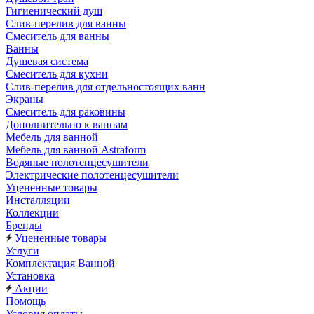
Гигиенический душ
Слив-перелив для ванны
Смеситель для ванны
Ванны
Душевая система
Смеситель для кухни
Слив-перелив для отдельностоящих ванн
Экраны
Смеситель для раковины
Дополнительно к ваннам
Мебель для ванной
Мебель для ванной Astraform
Водяные полотенцесушители
Электрические полотенцесушители
Уцененные товары
Инсталляции
Коллекции
Бренды
Уцененные товары
Услуги
Комплектация Ванной
Установка
Акции
Помощь
Условия оплаты